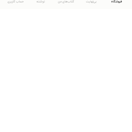
فروشگاه
بی‌نهایت
کتاب‌های من
نوشته
حساب کاربری
دانلود اپلیکیشن طاقچه
... موارد دیگر
مشاهدهٔ دیگر نسخه‌های طاقچه