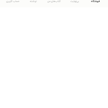
فروشگاه
بی‌نهایت
کتاب‌های من
نوشته
حساب کاربری
دانلود اپلیکیشن طاقچه
... موارد دیگر
مشاهدهٔ دیگر نسخه‌های طاقچه