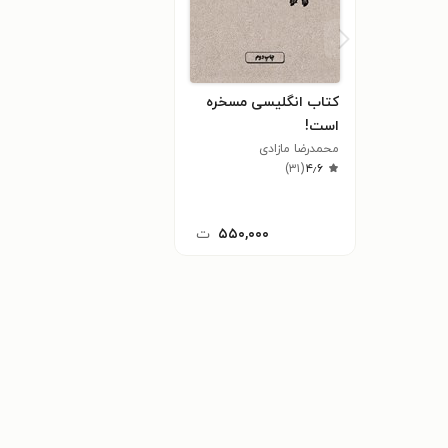
کتاب انگلیسی مسخره
است!
محمدرضا مازادی
)
۳۱
(
۴٫۶
۵۵۰,۰۰۰
ت