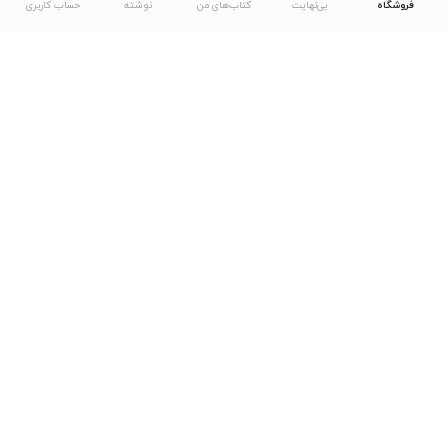
فروشگاه
بی‌نهایت
کتاب‌های من
نوشته
حساب کاربری
دانلود اپلیکیشن طاقچه
... موارد دیگر
مشاهدهٔ دیگر نسخه‌های طاقچه