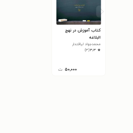
کتاب آموزش در نهج
البلاغه
محمدجواد لیاقتدار
)
۳
(
۳٫۳
۵۰,۰۰۰
ت