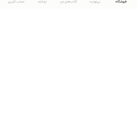
فروشگاه
بی‌نهایت
کتاب‌های من
نوشته
حساب کاربری
دانلود اپلیکیشن طاقچه
... موارد دیگر
مشاهدهٔ دیگر نسخه‌های طاقچه