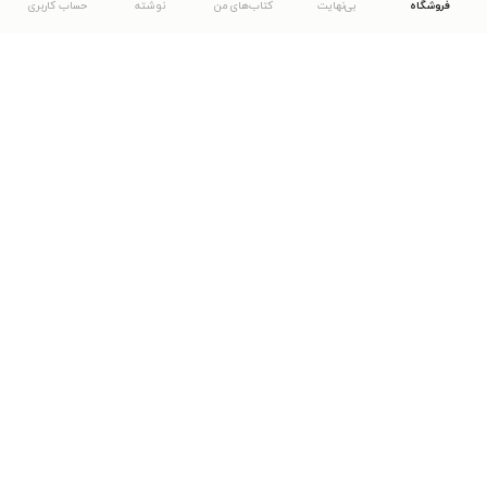
فروشگاه
بی‌نهایت
کتاب‌های من
نوشته
حساب کاربری
دانلود اپلیکیشن طاقچه
... موارد دیگر
مشاهدهٔ دیگر نسخه‌های طاقچه