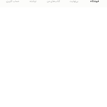
فروشگاه
بی‌نهایت
کتاب‌های من
نوشته
حساب کاربری
دانلود اپلیکیشن طاقچه
... موارد دیگر
مشاهدهٔ دیگر نسخه‌های طاقچه