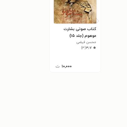
کتاب صوتی بشارت
موهوم (جلد ۱۵)
محسن فیضی
)
۳
(
۳٫۷
۱۰,۰۰۰
ت