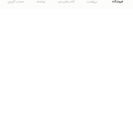
فروشگاه
بی‌نهایت
کتاب‌های من
نوشته
حساب کاربری
دانلود اپلیکیشن طاقچه
... موارد دیگر
مشاهدهٔ دیگر نسخه‌های طاقچه