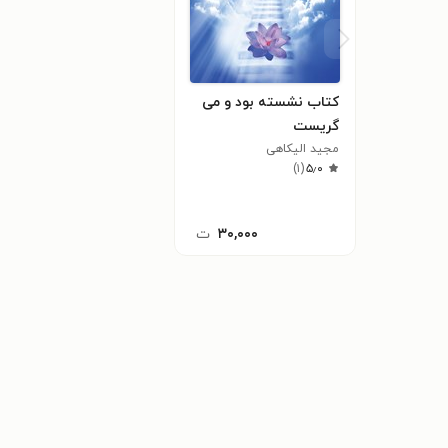
کتاب نشسته بود و می
گریست
مجید الیکاهی
)
۱
(
۵٫۰
۳۰,۰۰۰
ت