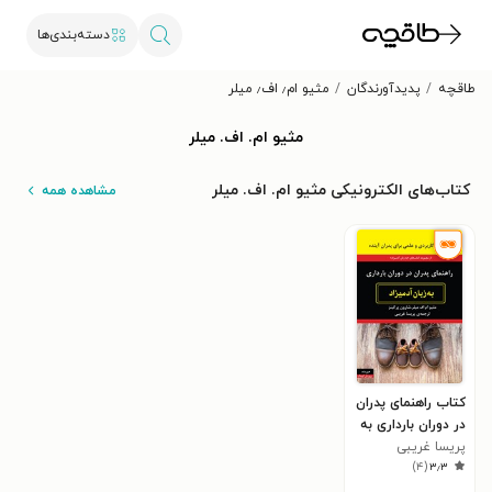
دسته‌بندی‌ها
طاقچه
پدیدآورندگان
مثیو ام٫ اف٫ میلر
مثیو ام. اف. میلر
کتاب‌های الکترونیکی مثیو ام. اف. میلر
مشاهده همه
کتاب راهنمای پدران
در دوران بارداری به
زبان آدمیزاد
پریسا غریبی
)
۴
(
۳٫۳