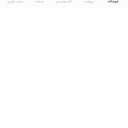
فروشگاه
بی‌نهایت
کتاب‌های من
نوشته
حساب کاربری
دانلود اپلیکیشن طاقچه
... موارد دیگر
مشاهدهٔ دیگر نسخه‌های طاقچه