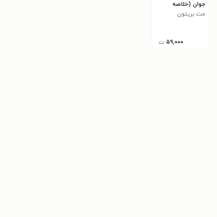
جوان (خلاصه
کتاب)
مت بریتون
۵۹,۰۰۰
ت