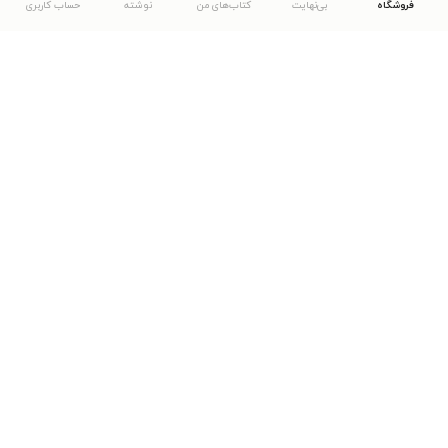
فروشگاه
بی‌نهایت
کتاب‌های من
نوشته
حساب کاربری
دانلود اپلیکیشن طاقچه
... موارد دیگر
مشاهدهٔ دیگر نسخه‌های طاقچه