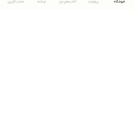
فروشگاه
بی‌نهایت
کتاب‌های من
نوشته
حساب کاربری
دانلود اپلیکیشن طاقچه
... موارد دیگر
مشاهدهٔ دیگر نسخه‌های طاقچه