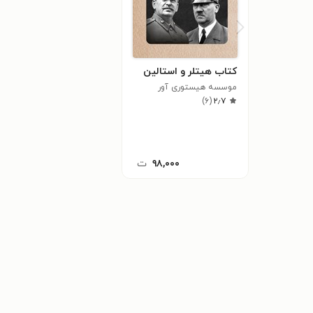
کتاب هیتلر و استالین
موسسه هیستوری آور
)
۶
(
۲٫۷
۹۸,۰۰۰
ت