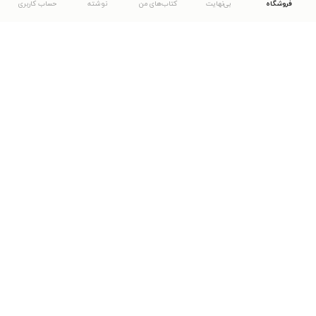
فروشگاه
بی‌نهایت
کتاب‌های من
نوشته
حساب کاربری
دانلود اپلیکیشن طاقچه
... موارد دیگر
مشاهدهٔ دیگر نسخه‌های طاقچه