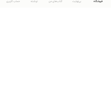
فروشگاه
بی‌نهایت
کتاب‌های من
نوشته
حساب کاربری
دانلود اپلیکیشن طاقچه
... موارد دیگر
مشاهدهٔ دیگر نسخه‌های طاقچه