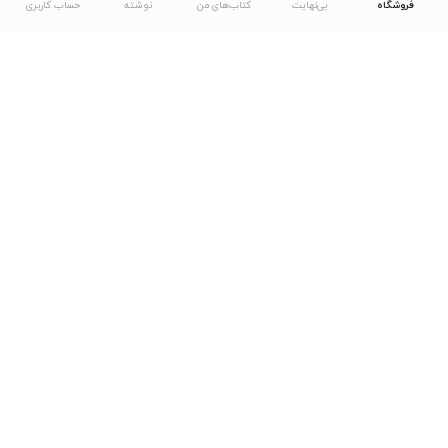
فروشگاه
بی‌نهایت
کتاب‌های من
نوشته
حساب کاربری
دانلود اپلیکیشن طاقچه
... موارد دیگر
مشاهدهٔ دیگر نسخه‌های طاقچه