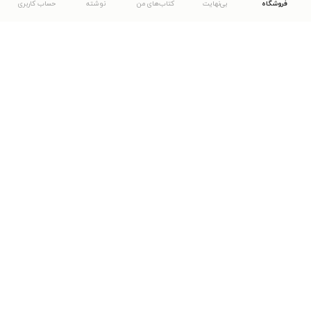
فروشگاه
بی‌نهایت
کتاب‌های من
نوشته
حساب کاربری
دانلود اپلیکیشن طاقچه
... موارد دیگر
مشاهدهٔ دیگر نسخه‌های طاقچه