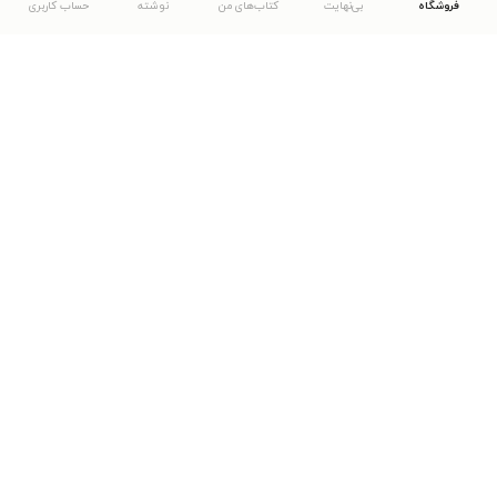
فروشگاه
بی‌نهایت
کتاب‌های من
نوشته
حساب کاربری
دانلود اپلیکیشن طاقچه
... موارد دیگر
مشاهدهٔ دیگر نسخه‌های طاقچه