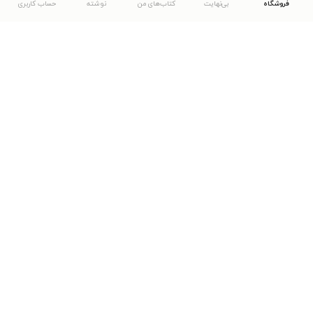
فروشگاه
بی‌نهایت
کتاب‌های من
نوشته
حساب کاربری
دانلود اپلیکیشن طاقچه
... موارد دیگر
مشاهدهٔ دیگر نسخه‌های طاقچه