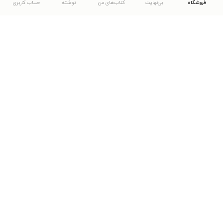
فروشگاه
بی‌نهایت
کتاب‌های من
نوشته
حساب کاربری
دانلود اپلیکیشن طاقچه
... موارد دیگر
مشاهدهٔ دیگر نسخه‌های طاقچه