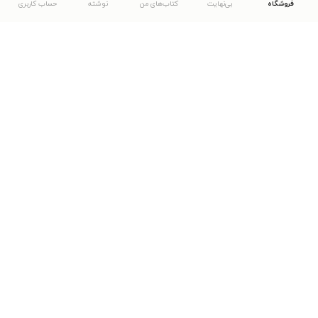
فروشگاه
بی‌نهایت
کتاب‌های من
نوشته
حساب کاربری
دانلود اپلیکیشن طاقچه
... موارد دیگر
مشاهدهٔ دیگر نسخه‌های طاقچه