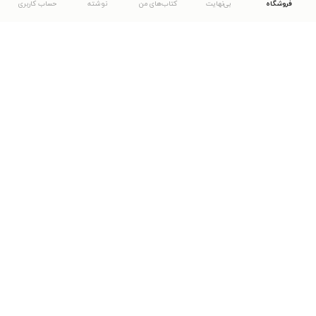
فروشگاه
بی‌نهایت
کتاب‌های من
نوشته
حساب کاربری
دانلود اپلیکیشن طاقچه
... موارد دیگر
مشاهدهٔ دیگر نسخه‌های طاقچه