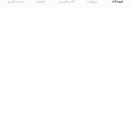
فروشگاه
بی‌نهایت
کتاب‌های من
نوشته
حساب کاربری
دانلود اپلیکیشن طاقچه
... موارد دیگر
مشاهدهٔ دیگر نسخه‌های طاقچه