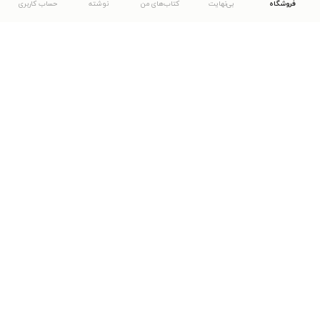
فروشگاه
بی‌نهایت
کتاب‌های من
نوشته
حساب کاربری
دانلود اپلیکیشن طاقچه
... موارد دیگر
مشاهدهٔ دیگر نسخه‌های طاقچه