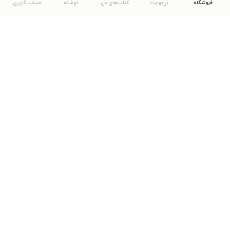
فروشگاه
بی‌نهایت
کتاب‌های من
نوشته
حساب کاربری
دانلود اپلیکیشن طاقچه
... موارد دیگر
مشاهدهٔ دیگر نسخه‌های طاقچه