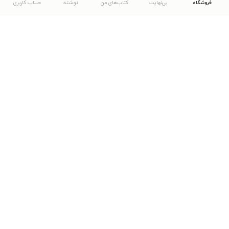
فروشگاه
بی‌نهایت
کتاب‌های من
نوشته
حساب کاربری
دانلود اپلیکیشن طاقچه
... موارد دیگر
مشاهدهٔ دیگر نسخه‌های طاقچه