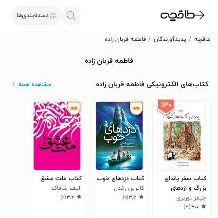
دسته‌بندی‌ها
طاقچه
پدیدآورندگان
فاطمه قربان زاده
فاطمه قربان زاده
کتاب‌های الکترونیکی فاطمه قربان زاده
مشاهده همه
٪۳۰
کتاب سفر پاندای
کتاب دزدهای خوب
کتاب ملت عشق
بزرگ و اژدهای
کاترین راندل
الیف شافاک
)
۹
(
۳٫۲
)
۹
(
۳٫۶
کوچک
جیمز نوربری
)
۴
(
۴٫۰