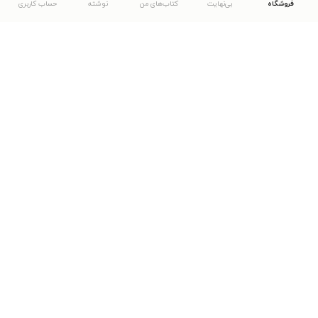
فروشگاه
بی‌نهایت
کتاب‌های من
نوشته
حساب کاربری
دانلود اپلیکیشن طاقچه
... موارد دیگر
مشاهدهٔ دیگر نسخه‌های طاقچه