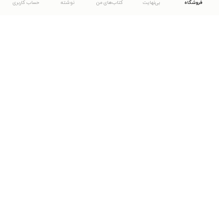
فروشگاه
بی‌نهایت
کتاب‌های من
نوشته
حساب کاربری
دانلود اپلیکیشن طاقچه
... موارد دیگر
مشاهدهٔ دیگر نسخه‌های طاقچه