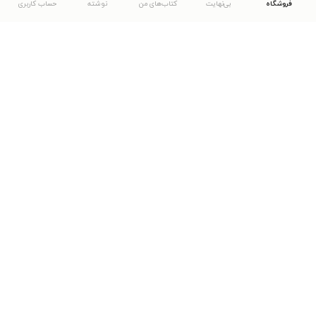
فروشگاه
بی‌نهایت
کتاب‌های من
نوشته
حساب کاربری
دانلود اپلیکیشن طاقچه
... موارد دیگر
مشاهدهٔ دیگر نسخه‌های طاقچه