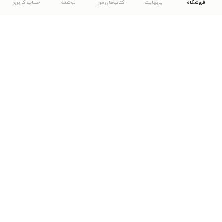
فروشگاه
بی‌نهایت
کتاب‌های من
نوشته
حساب کاربری
دانلود اپلیکیشن طاقچه
... موارد دیگر
مشاهدهٔ دیگر نسخه‌های طاقچه