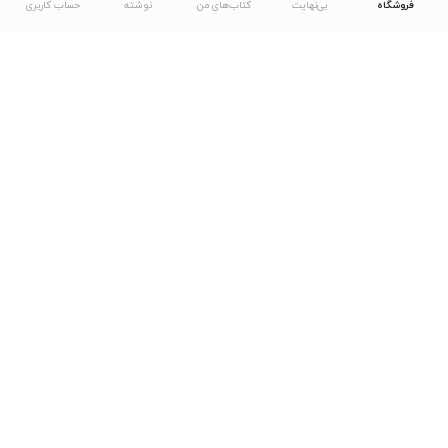
فروشگاه
بی‌نهایت
کتاب‌های من
نوشته
حساب کاربری
دانلود اپلیکیشن طاقچه
... موارد دیگر
مشاهدهٔ دیگر نسخه‌های طاقچه