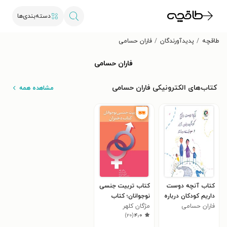
دسته‌بندی‌ها
طاقچه
پدیدآورندگان
فاران حسامی
فاران حسامی
کتاب‌های الکترونیکی فاران حسامی
مشاهده همه
کتاب آنچه دوست
کتاب تربیت جنسی
داریم کودکان درباره
نوجوانان؛ کتاب
فاران حسامی
آزار و سوءاستفاده
مژگان کلهر
دختران
)
۲۰
(
۴٫۰
بدانند