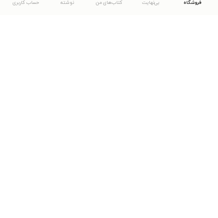
فروشگاه
بی‌نهایت
کتاب‌های من
نوشته
حساب کاربری
دانلود اپلیکیشن طاقچه
... موارد دیگر
مشاهدهٔ دیگر نسخه‌های طاقچه