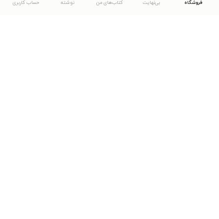
فروشگاه
بی‌نهایت
کتاب‌های من
نوشته
حساب کاربری
دانلود اپلیکیشن طاقچه
... موارد دیگر
مشاهدهٔ دیگر نسخه‌های طاقچه