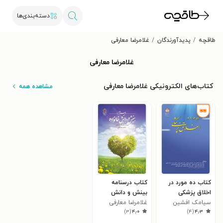
دسته‌بندی‌ها
طاقچه
پدیدآورندگان
غلامرضا معارفی
غلامرضا معارفی
کتاب‌های الکترونیکی غلامرضا معارفی
مشاهده همه
کتاب ده مورد در
کتاب درسنامه
اخلاق پزشکی
بینش و دانش
سیامک افشین
خانواده
غلامرضا معارفی
)
۳
(
۴٫۰
)
۴
(
۴٫۳
مجد