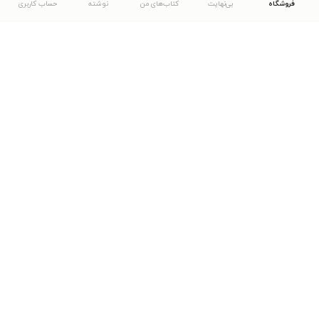
فروشگاه
بی‌نهایت
کتاب‌های من
نوشته
حساب کاربری
دانلود اپلیکیشن طاقچه
... موارد دیگر
مشاهدهٔ دیگر نسخه‌های طاقچه