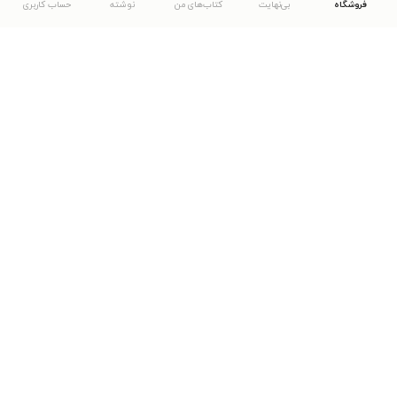
فروشگاه
بی‌نهایت
کتاب‌های من
نوشته
حساب کاربری
دانلود اپلیکیشن طاقچه
... موارد دیگر
مشاهدهٔ دیگر نسخه‌های طاقچه