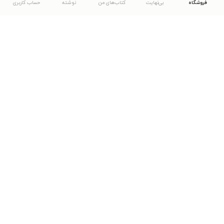
فروشگاه
بی‌نهایت
کتاب‌های من
نوشته
حساب کاربری
دانلود اپلیکیشن طاقچه
... موارد دیگر
مشاهدهٔ دیگر نسخه‌های طاقچه