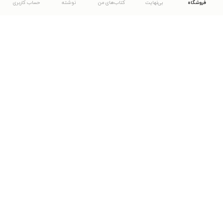
فروشگاه
بی‌نهایت
کتاب‌های من
نوشته
حساب کاربری
دانلود اپلیکیشن طاقچه
... موارد دیگر
مشاهدهٔ دیگر نسخه‌های طاقچه