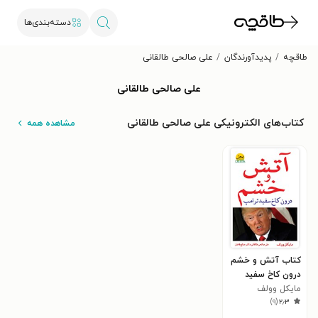
دسته‌بندی‌ها
طاقچه
پدیدآورندگان
علی صالحی طالقانی
علی صالحی طالقانی
کتاب‌های الکترونیکی علی صالحی طالقانی
مشاهده همه
کتاب آتش و خشم
درون کاخ سفید
مایکل وولف
)
۹
(
۲٫۳