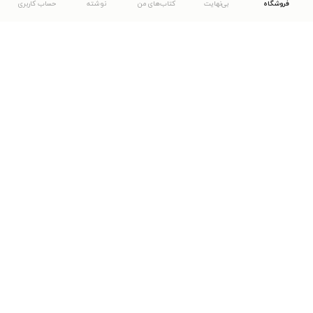
فروشگاه
بی‌نهایت
کتاب‌های من
نوشته
حساب کاربری
دانلود اپلیکیشن طاقچه
... موارد دیگر
مشاهدهٔ دیگر نسخه‌های طاقچه