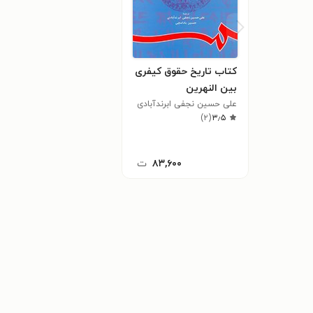
کتاب تاریخ حقوق کیفری
بین النهرین
علی حسین نجفی ابرندآبادی
)
۲
(
۳٫۵
۸۳,۶۰۰
ت