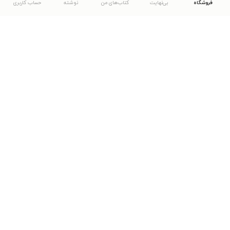
فروشگاه
بی‌نهایت
کتاب‌های من
نوشته
حساب کاربری
دانلود اپلیکیشن طاقچه
... موارد دیگر
مشاهدهٔ دیگر نسخه‌های طاقچه