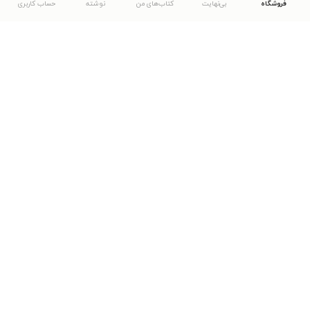
فروشگاه
بی‌نهایت
کتاب‌های من
نوشته
حساب کاربری
دانلود اپلیکیشن طاقچه
... موارد دیگر
مشاهدهٔ دیگر نسخه‌های طاقچه