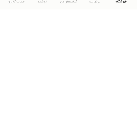
فروشگاه
بی‌نهایت
کتاب‌های من
نوشته
حساب کاربری
دانلود اپلیکیشن طاقچه
... موارد دیگر
مشاهدهٔ دیگر نسخه‌های طاقچه