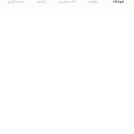
فروشگاه
بی‌نهایت
کتاب‌های من
نوشته
حساب کاربری
دانلود اپلیکیشن طاقچه
... موارد دیگر
مشاهدهٔ دیگر نسخه‌های طاقچه