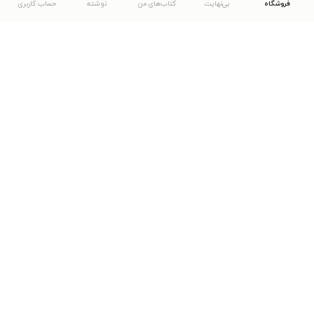
فروشگاه
بی‌نهایت
کتاب‌های من
نوشته
حساب کاربری
دانلود اپلیکیشن طاقچه
... موارد دیگر
مشاهدهٔ دیگر نسخه‌های طاقچه