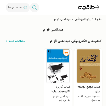
دسته‌بندی‌ها
طاقچه
پدیدآورندگان
عبدالعلی قوام
عبدالعلی قوام
کتاب‌های الکترونیکی عبدالعلی قوام
مشاهده همه
کتاب موانع توسعه
کتاب کاربرد
ایران
نظریه‌های روابط
محمود سریع القلم
عبدالعلی قوام
بین‌الملل: سیاست
)
۵
(
۳٫۶
)
۱
(
۵٫۰
بین‌الملل در عرصه
تئوری و عمل