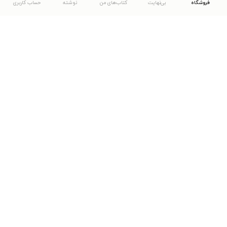
فروشگاه
بی‌نهایت
کتاب‌های من
نوشته
حساب کاربری
دانلود اپلیکیشن طاقچه
... موارد دیگر
مشاهدهٔ دیگر نسخه‌های طاقچه