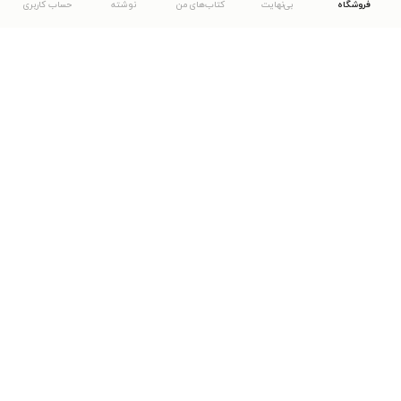
فروشگاه
بی‌نهایت
کتاب‌های من
نوشته
حساب کاربری
دانلود اپلیکیشن طاقچه
... موارد دیگر
مشاهدهٔ دیگر نسخه‌های طاقچه