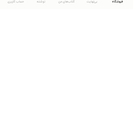
فروشگاه
بی‌نهایت
کتاب‌های من
نوشته
حساب کاربری
دانلود اپلیکیشن طاقچه
... موارد دیگر
مشاهدهٔ دیگر نسخه‌های طاقچه